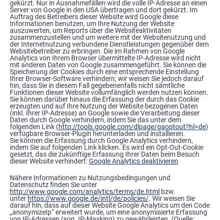
gekürzt. Nur in Ausnahmefällen wird die volle IP-Adresse an einen
Server von Google in den USA übertragen und dort gekürzt. Im
Auftrag des Betreibers dieser Website wird Google diese
Informationen benutzen, um Ihre Nutzung der Website
auszuwerten, um Reports über die Websiteaktivitäten
zusammenzustellen und um weitere mit der Websitenutzung und
der Internetnutzung verbundene Dienstleistungen gegenüber dem
Websitebetreiber zu erbringen. Die im Rahmen von Google
Analytics von Ihrem Browser übermittelte IP-Adresse wird nicht
mit anderen Daten von Google zusammengeführt. Sie können die
Speicherung der Cookies durch eine entsprechende Einstellung
Ihrer Browser-Software verhindern; wir weisen Sie jedoch darauf
hin, dass Sie in diesem Fall gegebenenfalls nicht sämtliche
Funktionen dieser Website vollumfänglich werden nutzen können.
Sie können darüber hinaus die Erfassung der durch das Cookie
erzeugten und auf Ihre Nutzung der Website bezogenen Daten
(inkl. Ihrer IP-Adresse) an Google sowie die Verarbeitung dieser
Daten durch Google verhindern, indem Sie das unter dem
folgenden Link (
http://tools.google.com/dlpage/gaoptout?hl=de
)
verfügbare Browser-Plugin herunterladen und installieren.
Sie können die Erfassung durch Google Analytics verhindern,
indem Sie auf folgenden Link klicken. Es wird ein Opt-Out-Cookie
gesetzt, das die zukünftige Erfassung Ihrer Daten beim Besuch
dieser Website verhindert:
Google Analytics deaktivieren
Nähere Informationen zu Nutzungsbedingungen und
Datenschutz finden Sie unter
http://www.google.com/analytics/terms/de.html
bzw.
unter
https://www.google.de/intl/de/policies/
. Wir weisen Sie
darauf hin, dass auf dieser Website Google Analytics um den Code
„anonymizeIp“ erweitert wurde, um eine anonymisierte Erfassung
von IP-Adressen (sog. IP-Masking) zu gewährleisten. (Quelle: