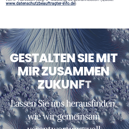
www.datenschutzbeauftragter-info.de
)
G
E
S
T
A
L
T
E
N
S
I
E
M
I
T
M
I
R
Z
U
S
A
M
M
E
N
Z
U
K
U
N
F
T
L
a
s
s
e
n
S
i
e
u
n
s
h
e
r
a
u
s
f
i
n
d
e
n
,
w
i
e
w
i
r
g
e
m
e
i
n
s
a
m