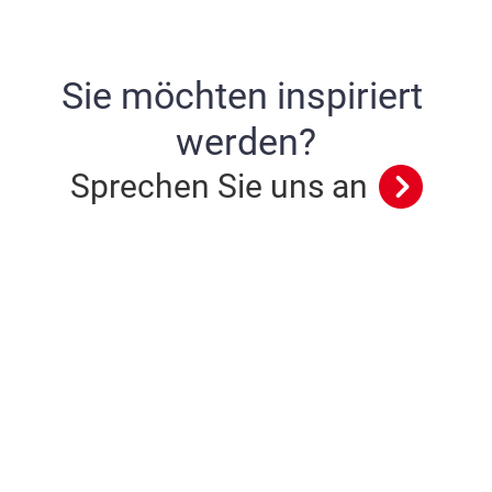
S
i
e
m
ö
c
h
t
e
n
i
n
s
p
i
r
i
e
r
t
w
e
r
d
e
n
?
Sprechen Sie uns an