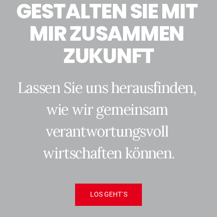
G
E
S
T
A
L
T
E
N
S
I
E
M
I
T
M
I
R
Z
U
S
A
M
M
E
N
Z
U
K
U
N
F
T
L
a
s
s
e
n
S
i
e
u
n
s
h
e
r
a
u
s
f
i
n
d
e
n
,
w
i
e
w
i
r
g
e
m
e
i
n
s
a
m
v
e
r
a
n
t
w
o
r
t
u
n
g
s
v
o
l
l
w
i
r
t
s
c
h
a
f
t
e
n
k
ö
n
n
e
n
.
LOS GEHT´S