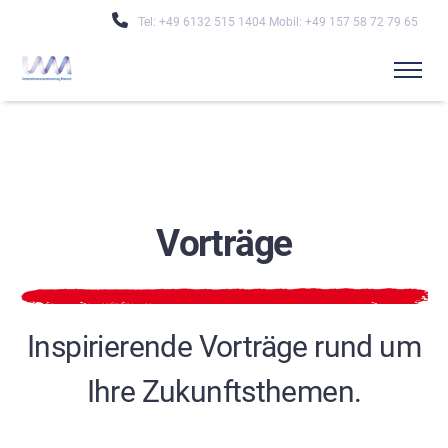
Tel: +49 6132 515 1404 Mobil: +49 157 58 72 79 65
V
o
r
t
r
ä
g
e
Inspirierende Vorträge rund um
Ihre Zukunftsthemen.