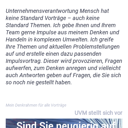
Unternehmensverantwortung Mensch hat
keine Standard Vorträge – auch keine
Standard Themen. Ich gebe Ihnen und Ihrem
Team gerne Impulse aus meinem Denken und
Handeln in komplexen Umwelten. Ich greife
Ihre Themen und aktuellen Problemstellungen
auf und erstelle einen dazu passenden
Impulsvortrag. Dieser wird provozieren, Fragen
aufwerfen, zum Denken anregen und vielleicht
auch Antworten geben auf Fragen, die Sie sich
so noch nie gestellt haben.
Mein Denkrahmen für alle Vorträge
U
V
M
s
t
e
l
l
t
s
i
c
h
v
o
r