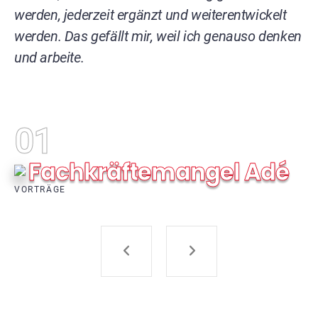
werden, jederzeit ergänzt und weiterentwickelt
werden. Das gefällt mir, weil ich genauso denken
und arbeite.
01
Gesunde Schule
Kollegiale Führung
Fachkräftemangel Adé
Zwiegespräch mit deiner Firma
Die Arbeit der Zukunft ist weiblich
VORTRÄGE